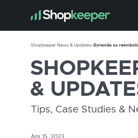
Shopkeeper News & Updates
»
Entenda os reembol
SHOPKEE
& UPDATE
Tips, Case Studies & 
Apr 15, 2023