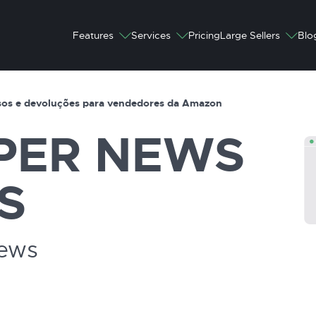
Features
Services
Pricing
Large Sellers
Blo
sos e devoluções para vendedores da Amazon
PER
NEWS
S
News