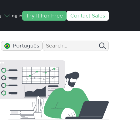
Try It For Free
Contact Sales
g
Log in
Português