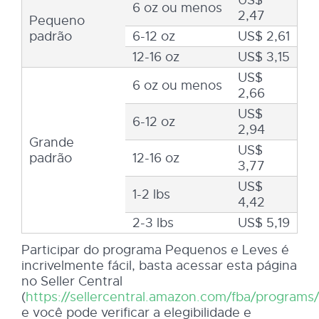
US$
6 oz ou menos
2,47
Pequeno
padrão
6-12 oz
US$ 2,61
12-16 oz
US$ 3,15
US$
6 oz ou menos
2,66
US$
6-12 oz
2,94
Grande
US$
padrão
12-16 oz
3,77
US$
1-2 lbs
4,42
2-3 lbs
US$ 5,19
Participar do programa Pequenos e Leves é
incrivelmente fácil, basta acessar esta página
no Seller Central
(
https://sellercentral.amazon.com/fba/programs/
e você pode verificar a elegibilidade e