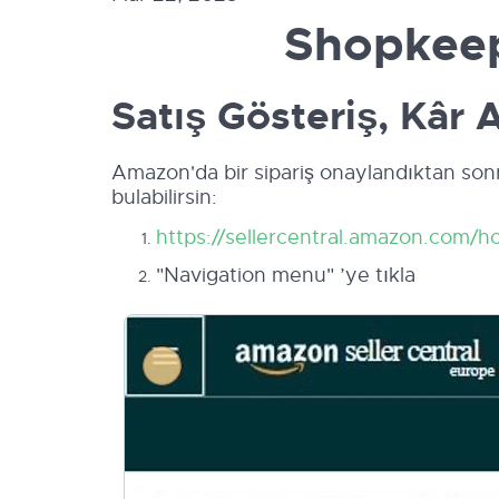
Shopkeep
Satış Gösteriş, Kâr Ak
Amazon'da bir sipariş onaylandıktan sonra
bulabilirsin:
https://sellercentral.amazon.com/
"Navigation menu" ’ye tıkla