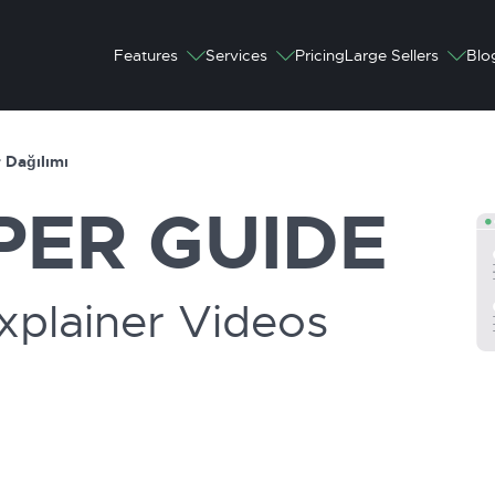
Features
Services
Pricing
Large Sellers
Blo
 Dağılımı
PER
GUIDE
xplainer Videos