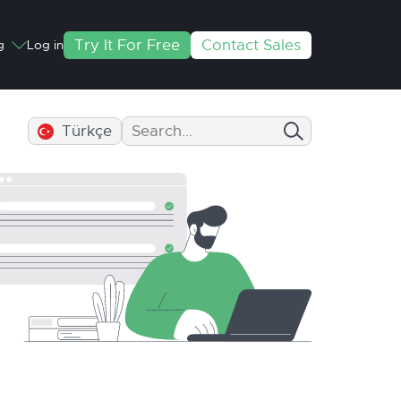
Try It For Free
Contact Sales
g
Log in
Türkçe