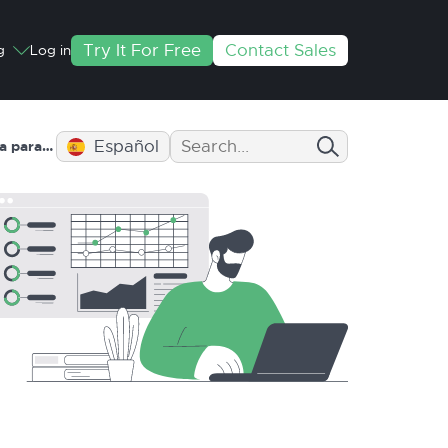
Try It For Free
Contact Sales
g
Log in
Español
Almacenamiento y Distribución de Amazon: ¿la Solución de Almacenamiento Perfecta para el Vendedor de Amazon?