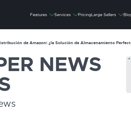
Features
Services
Pricing
Large Sellers
Blo
PER
NEWS
S
News