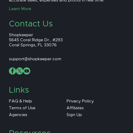
accurate sales, expenses and profits in real time.
Learn More
Contact Us
Shopkeeper
5645 Coral Ridge Dr., #293
Coral Springs, FL 33076
support@shopkeeper.com
Links
FAQ & Help
Privacy Policy
Terms of Use
Affiliates
Agencies
Sign Up